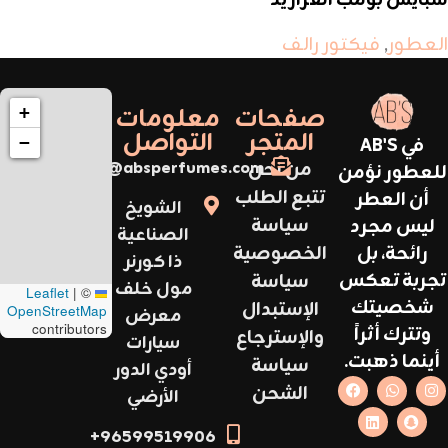
العطور
,
فيكتور رالف
صفحات
معلومات
+
المتجر
التواصل
في AB'S
−
من نحن
support@absperfumes.com
للعطور نؤمن
تتبع الطلب
أن العطر
الشويخ
سياسة
ليس مجرد
الصناعية
رائحة، بل
الخصوصية
ذا كورنر
تجربة تعكس
سياسة
مول خلف
|
©
Leaflet
شخصيتك
الإستبدال
OpenStreetMap
معرض
contributors
وتترك أثراً
والإسترجاع
سيارات
أينما ذهبت.
سياسة
أودي الدور
الشحن
الأرضي
96599519906+