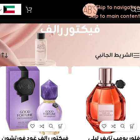
Skip to navigation
Skip to main content
فيكتور رالف
الرئيسية
/
فيكتور رالف
عرض ⁦7⁩ من كل النتائج
الشريط الجانبي
فلور بومب تايغر ليلي
فيكتور رالف غود فورتشون