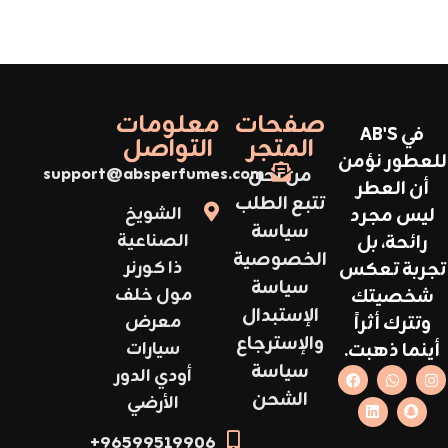
صفحات
معلومات
في AB'S
المتجر
التواصل
للعطور نؤمن
من نحن
support@absperfumes.com
أن العطر
تتبع الطلب
ليس مجرد
الشويخ
سياسة
رائحة، بل
الصناعية
الخصوصية
تجربة تعكس
ذا كورنر
سياسة
شخصيتك
مول خلف
الإستبدال
وتترك أثراً
معرض
والإسترجاع
أينما ذهبت.
سيارات
سياسة
أودي الدور
الشحن
الأرضي
96599519906+