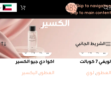
Skip to navigation
Skip to main content
الكسير
الرئيسية
/
الكسير
عرض ⁦2⁩ من كل النتائج
الشريط الجانبي
لويفي ٧ كوبالت
اكوا دي جيو الكسير
العطور
,
لوي
العطور
,
اليكسير